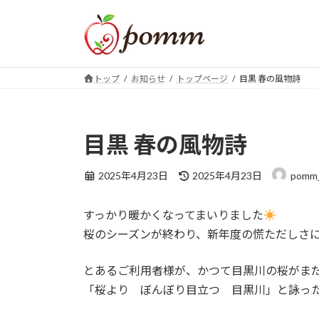
コ
ナ
ン
ビ
テ
ゲ
ン
ー
ツ
シ
トップ
お知らせ
トップページ
目黒 春の風物詩
へ
ョ
ス
ン
キ
に
目黒 春の風物詩
ッ
移
プ
動
最
2025年4月23日
2025年4月23日
pomm_
終
更
すっかり暖かくなってまいりました
新
日
桜のシーズンが終わり、新年度の慌ただしさ
時
:
とあるご利用者様が、かつて目黒川の桜がま
「桜より ぼんぼり目立つ 目黒川」と詠っ