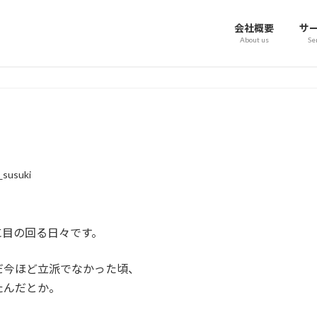
会社概要
サ
About us
Se
susuki
に目の回る日々です。
だ今ほど立派でなかった頃、
たんだとか。